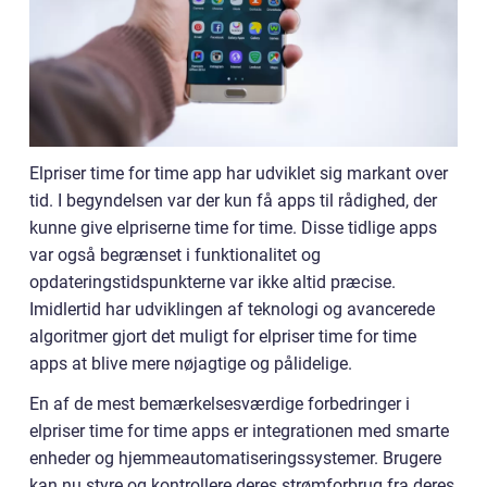
Elpriser time for time app har udviklet sig markant over
tid. I begyndelsen var der kun få apps til rådighed, der
kunne give elpriserne time for time. Disse tidlige apps
var også begrænset i funktionalitet og
opdateringstidspunkterne var ikke altid præcise.
Imidlertid har udviklingen af teknologi og avancerede
algoritmer gjort det muligt for elpriser time for time
apps at blive mere nøjagtige og pålidelige.
En af de mest bemærkelsesværdige forbedringer i
elpriser time for time apps er integrationen med smarte
enheder og hjemmeautomatiseringssystemer. Brugere
kan nu styre og kontrollere deres strømforbrug fra deres